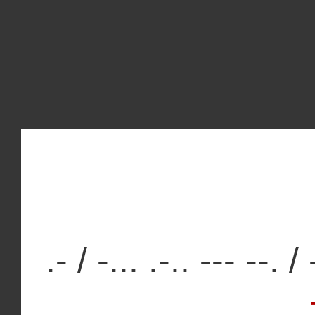
.- / -... .-.. --- --. /